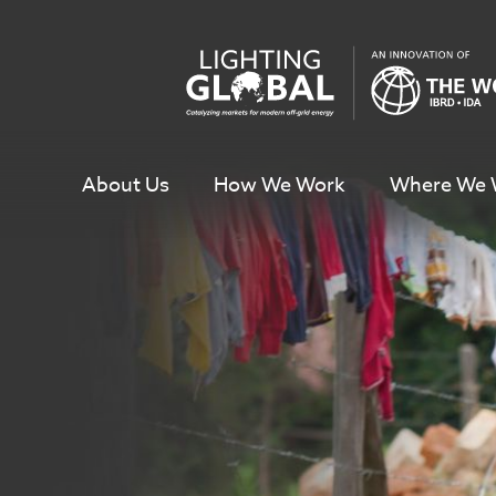
Skip
To
Content
About Us
How We Work
Where We 