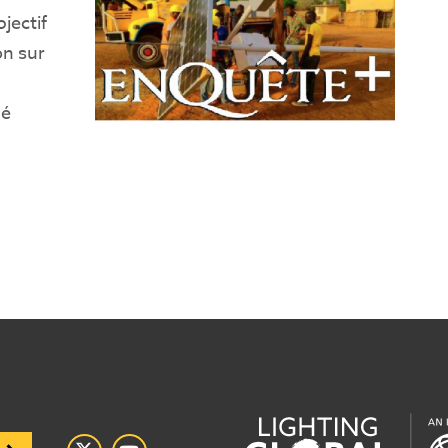
jectif
on sur
hé