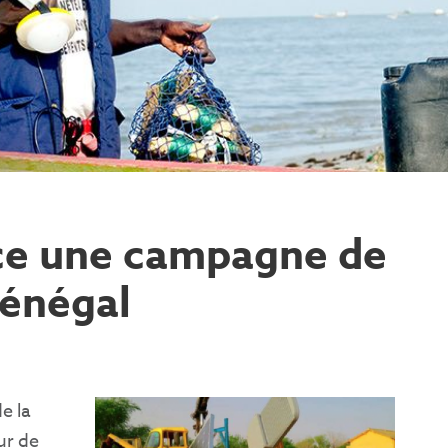
nce une campagne de
Sénégal
e la
ur de