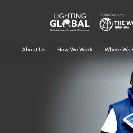
Skip
To
Content
About Us
How We Work
Where We 