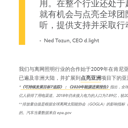
用。在整个行业还处于
就有机会与点亮全球团
听，提供支持并采取行
Ned Tozun, CEO d.light
我们与离网照明行业的合作始于2009年在肯尼
已遍及非洲大陆，并扩展到
点亮亚洲
项目下的亚
*
《可持续发展目标
7
追踪》：《
2020
年能源进展报告》
指出，全
亿人获得了用电渠道。
2018
年仍未接入电力的人口为
7.89
亿，较
2
**
排放量估值是根据全球离网太阳能协会（
GOGLA
）的影响指标
的。汽车当量数据来自
epa.gov