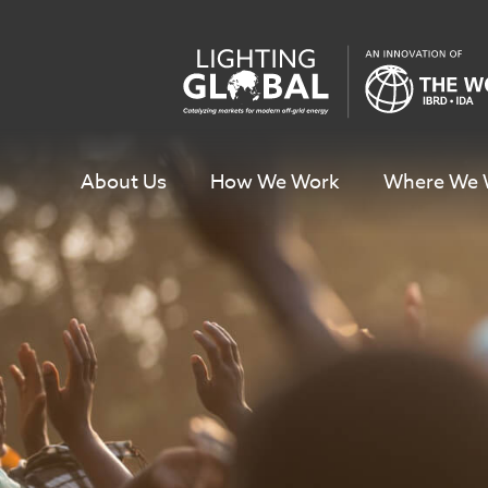
Skip
To
Content
About Us
How We Work
Where We 