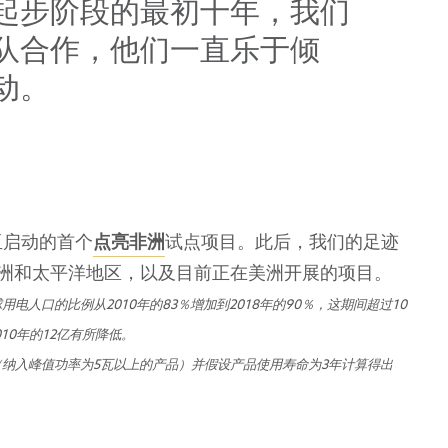
起步阶段的最初十年，我们
队合作，他们一直乐于倾
动。
亚启动的首个
点亮非洲
试点项目。此后，我们的足迹
洲和太平洋地区，以及目前正在美洲开展的项目。
球用电人口的比例从
2010
年的
83
％增加到
2018
年的
90
％，这期间超过
10
010
年的
12
亿有所降低。
（纳入峰值功率为
5
瓦以上的产品）并假设产品使用寿命为
3
年计算得出